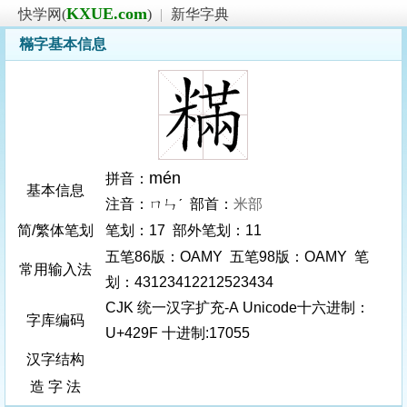
KXUE.com
快学网(
)
|
新华字典
䊟字基本信息
mén
拼音：
基本信息
注音：ㄇㄣˊ 部首：
米部
简/繁体笔划
笔划：17 部外笔划：11
五笔86版：OAMY 五笔98版：OAMY 笔
常用输入法
划：43123412212523434
CJK 统一汉字扩充-A Unicode十六进制：
字库编码
U+429F 十进制:17055
汉字结构
造 字 法