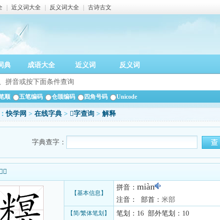
全
|
近义词大全
|
反义词大全
|
古诗古文
词典
成语大全
近义词
反义词
笔顺
五笔编码
仓颉编码
四角号码
Unicode
：
快学网
>
在线字典
>
𥻩字查询
>
解释
字典查字：
信息
miàn
拼音：
【基本信息】
注音： 部首：
米部
【简/繁体笔划】
笔划：16 部外笔划：10