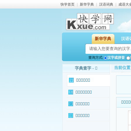
快学首页
|
新华字典
|
汉语词典
|
成语大
新华字典
汉语
查询方式:
汉字或拼音
当前位置
字典查字 - 𥻩
𥻩字基本信息
𥻩字输入法查询
𥻩字基本
𥻩字康熙字典
𥻩字相关词语