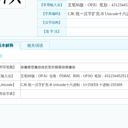
【常用输入法】
五笔86版：OPJU 笔划：431234452
【字库编码】
CJK 统一汉字扩充-B Unicode十六
【汉字结构】
【造 字 法】
基本解释
相关词语
信息
书写笔顺】
捺撇横竖撇捺捺折竖折横横捺横撇捺
【输入法】
五笔86版：OPJU 仓颉：FDBAC 郑码：UFSO 笔划：431234452511
Unicode】
CJK 统一汉字扩充-B Unicode十六进制：U+25EE9 十进制:155369
所在字表】