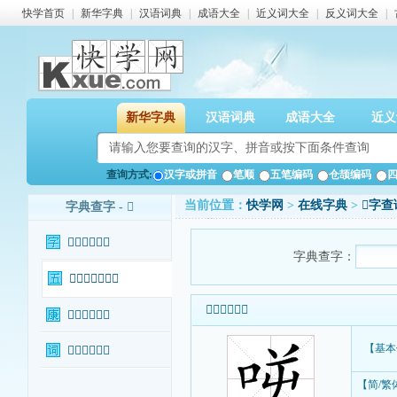
快学首页
|
新华字典
|
汉语词典
|
成语大全
|
近义词大全
|
反义词大全
|
新华字典
汉语词典
成语大全
近义
查询方式:
汉字或拼音
笔顺
五笔编码
仓颉编码
当前位置：
快学网
>
在线字典
>
𠱘字查
字典查字 - 𠱘
𠱘字基本信息
字典查字：
𠱘字输入法查询
𠱘字基本信息
𠱘字康熙字典
【基本
𠱘字相关词语
【简/繁