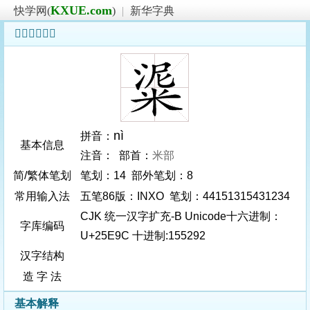
KXUE.com
快学网(
)
|
新华字典
𥺜字基本信息
nì
拼音：
基本信息
注音： 部首：
米部
简/繁体笔划
笔划：14 部外笔划：8
常用输入法
五笔86版：INXO 笔划：44151315431234
CJK 统一汉字扩充-B Unicode十六进制：
字库编码
U+25E9C 十进制:155292
汉字结构
造 字 法
基本解释