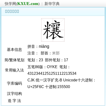
KXUE.com
快学网(
)
|
新华字典
𥽬字基本信息
niàng
拼音：
基本信息
注音： 部首：
米部
简/繁体笔划
笔划：23 部外笔划：17
五笔86版：OYKE 笔划：
常用输入法
43123441251251112213534
CJK 统一汉字扩充-B Unicode十六进制：
字库编码
U+25F6C 十进制:155500
汉字结构
造 字 法