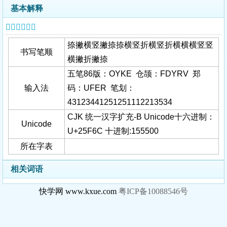
基本解释
𥽬字基本信息
捺撇横竖撇捺捺横竖折横竖折横横横竖竖
书写笔顺
横撇折撇捺
五笔86版：OYKE 仓颉：FDYRV 郑
输入法
码：UFER 笔划：
43123441251251112213534
CJK 统一汉字扩充-B Unicode十六进制：
Unicode
U+25F6C 十进制:155500
所在字表
相关词语
快学网 www.kxue.com
粤ICP备10088546号