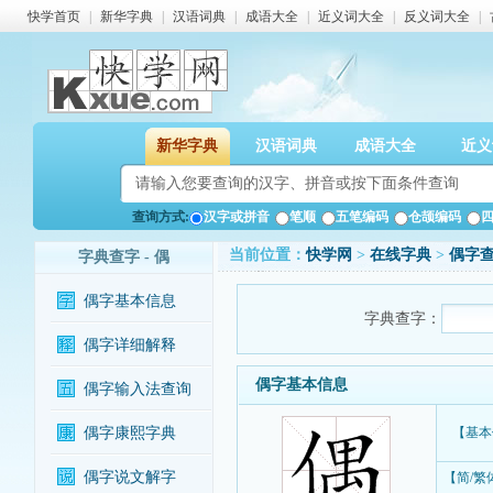
快学首页
|
新华字典
|
汉语词典
|
成语大全
|
近义词大全
|
反义词大全
|
新华字典
汉语词典
成语大全
近义
查询方式:
汉字或拼音
笔顺
五笔编码
仓颉编码
当前位置：
快学网
>
在线字典
>
偶字
字典查字 - 偶
偶字基本信息
字典查字：
偶字详细解释
偶字基本信息
偶字输入法查询
偶字康熙字典
【基本
偶字说文解字
【简/繁