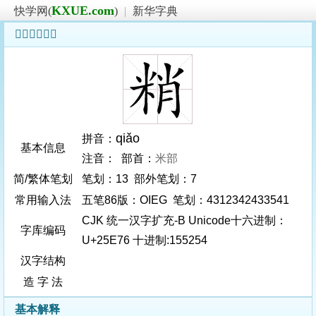
KXUE.com
快学网(
)
|
新华字典
𥹶字基本信息
qiǎo
拼音：
基本信息
注音： 部首：
米部
简/繁体笔划
笔划：13 部外笔划：7
常用输入法
五笔86版：OIEG 笔划：4312342433541
CJK 统一汉字扩充-B Unicode十六进制：
字库编码
U+25E76 十进制:155254
汉字结构
造 字 法
基本解释