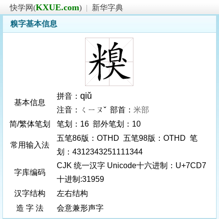
KXUE.com
快学网(
)
|
新华字典
糗字基本信息
qiǔ
拼音：
基本信息
注音：ㄑㄧㄡˇ 部首：
米部
简/繁体笔划
笔划：16 部外笔划：10
五笔86版：OTHD 五笔98版：OTHD 笔
常用输入法
划：4312343251111344
CJK 统一汉字 Unicode十六进制：U+7CD7
字库编码
十进制:31959
汉字结构
左右结构
造 字 法
会意兼形声字