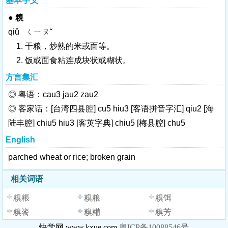
基本字义
●
糗
qiǔ ㄑㄧㄡˇ
1. 干粮，炒熟的米或面等。
2. 饭或面食粘连成块状或糊状。
方言集汇
◎ 粤语：cau3 jau2 zau2
◎ 客家话：[台湾四县腔] cu5 hiu3 [客语拼音字汇] qiu2 [海
陆丰腔] chiu5 hiu3 [客英字典] chiu5 [梅县腔] chu5
English
parched wheat or rice; broken grain
相关词语
糗粻
糗粮
糗饵
糗餈
糗糒
糗芳
快学网 www.kxue.com
粤ICP备10088546号