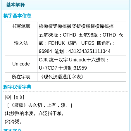
基本解释
糗字基本信息
书写笔顺
捺撇横竖撇捺撇竖折横横横横撇捺捺
五笔86版：OTHD 五笔98版：OTHD 仓
输入法
颉：FDHUK 郑码：UFGS 四角码：
96984 笔划：4312343251111344
CJK 统一汉字 Unicode十六进制：
Unicode
U+7CD7 十进制:31959
所在字表
《现代汉语通用字表》
糗字汉语字典
[①]［qiǔ］
［《廣韻》去久切，上有，溪。］
(1)炒熟的米麦。亦泛指干粮。
(2)冷粥。