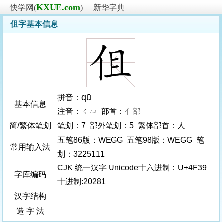
KXUE.com
快学网(
)
|
新华字典
伹字基本信息
qū
拼音：
基本信息
注音：ㄑㄩ 部首：
亻部
简/繁体笔划
笔划：7 部外笔划：5 繁体部首：人
五笔86版：WEGG 五笔98版：WEGG 笔
常用输入法
划：3225111
CJK 统一汉字 Unicode十六进制：U+4F39
字库编码
十进制:20281
汉字结构
造 字 法