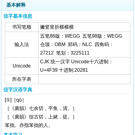
基本解释
伹字基本信息
书写笔顺
撇竖竖折横横横
五笔86版：WEGG 五笔98版：WEGG
输入法
仓颉：OBM 郑码：NLC 四角码：
27212 笔划：3225111
CJK 统一汉字 Unicode十六进制：
Unicode
U+4F39 十进制:20281
所在字表
伹字汉语字典
[①]［qū］
［《廣韻》七余切，平鱼，清。］
［《廣韻》徂古切，上姥，從。］
笨拙。亦指笨拙的人。