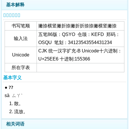
基本解释
𥻦字基本信息
书写笔顺
撇捺横竖撇折捺撇折折捺捺撇横竖撇捺
五笔86版：QSYO 仓颉：KEFD 郑码：
输入法
OSQU 笔划：34123543554431234
CJK 统一汉字扩充-B Unicode十六进制：
Unicode
U+25EE6 十进制:155366
所在字表
基本字义
●
??
sà ㄙㄚˋ
1. 散。
2. 流放。
相关词语