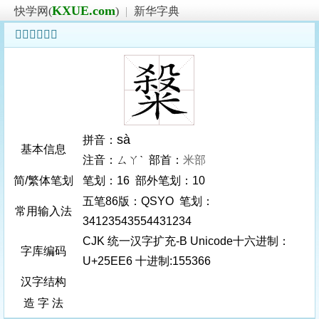
KXUE.com
快学网(
)
|
新华字典
𥻦字基本信息
sà
拼音：
基本信息
注音：ㄙㄚˋ 部首：
米部
简/繁体笔划
笔划：16 部外笔划：10
五笔86版：QSYO 笔划：
常用输入法
34123543554431234
CJK 统一汉字扩充-B Unicode十六进制：
字库编码
U+25EE6 十进制:155366
汉字结构
造 字 法