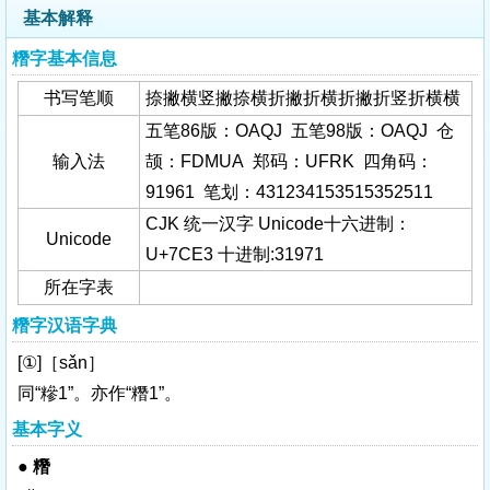
基本解释
糣字基本信息
书写笔顺
捺撇横竖撇捺横折撇折横折撇折竖折横横
五笔86版：OAQJ 五笔98版：OAQJ 仓
输入法
颉：FDMUA 郑码：UFRK 四角码：
91961 笔划：431234153515352511
CJK 统一汉字 Unicode十六进制：
Unicode
U+7CE3 十进制:31971
所在字表
糣字汉语字典
[①]［sǎn］
同“糝1”。亦作“糣1”。
基本字义
●
糣