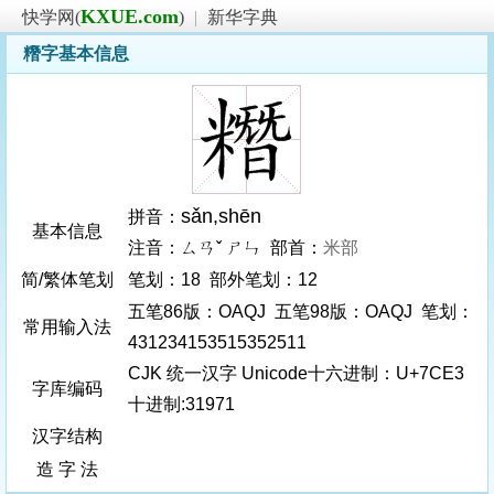
KXUE.com
快学网(
)
|
新华字典
糣字基本信息
sǎn
,shēn
拼音：
基本信息
注音：ㄙㄢˇ ㄕㄣ 部首：
米部
简/繁体笔划
笔划：18 部外笔划：12
五笔86版：OAQJ 五笔98版：OAQJ 笔划：
常用输入法
431234153515352511
CJK 统一汉字 Unicode十六进制：U+7CE3
字库编码
十进制:31971
汉字结构
造 字 法