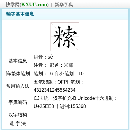
KXUE.com
快学网(
)
|
新华字典
𥻨字基本信息
sè
拼音：
基本信息
注音： 部首：
米部
简/繁体笔划
笔划：16 部外笔划：10
五笔86版：OFPI 笔划：
常用输入法
4312341245554234
CJK 统一汉字扩充-B Unicode十六进制：
字库编码
U+25EE8 十进制:155368
汉字结构
造 字 法