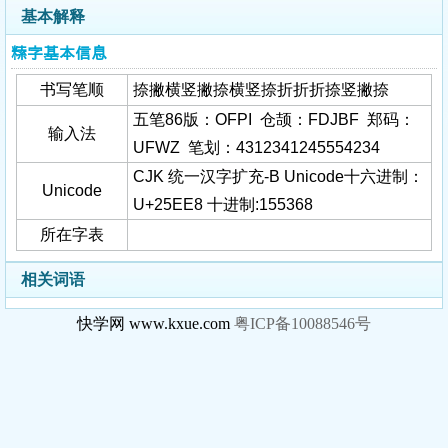
基本解释
𥻨字基本信息
书写笔顺
捺撇横竖撇捺横竖捺折折折捺竖撇捺
五笔86版：OFPI 仓颉：FDJBF 郑码：
输入法
UFWZ 笔划：4312341245554234
CJK 统一汉字扩充-B Unicode十六进制：
Unicode
U+25EE8 十进制:155368
所在字表
相关词语
快学网 www.kxue.com
粤ICP备10088546号