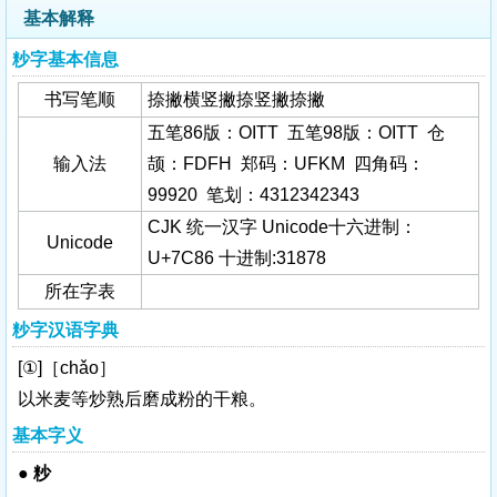
基本解释
粆字基本信息
书写笔顺
捺撇横竖撇捺竖撇捺撇
五笔86版：OITT 五笔98版：OITT 仓
输入法
颉：FDFH 郑码：UFKM 四角码：
99920 笔划：4312342343
CJK 统一汉字 Unicode十六进制：
Unicode
U+7C86 十进制:31878
所在字表
粆字汉语字典
[①]［chǎo］
以米麦等炒熟后磨成粉的干粮。
基本字义
●
粆