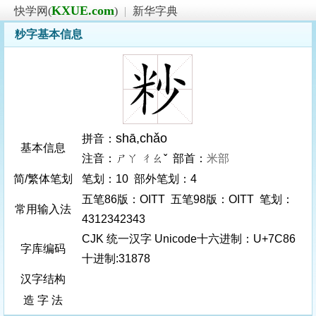
KXUE.com
快学网(
)
|
新华字典
粆字基本信息
shā
,chǎo
拼音：
基本信息
注音：ㄕㄚ ㄔㄠˇ 部首：
米部
简/繁体笔划
笔划：10 部外笔划：4
五笔86版：OITT 五笔98版：OITT 笔划：
常用输入法
4312342343
CJK 统一汉字 Unicode十六进制：U+7C86
字库编码
十进制:31878
汉字结构
造 字 法