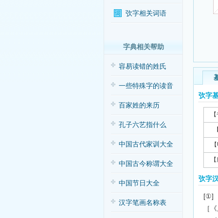
弞字相关词语
字典相关帮助
容易读错的姓氏
一些特殊字的读音
弞字
百家姓的来历
【
孔子六艺指什么
中国古代家训大全
【
【
中国古今称谓大全
弞字
中国节日大全
[①]
汉字笔画名称表
［《