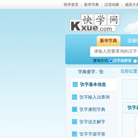
快学首页
|
新华字典
|
汉语词典
|
成语大
新华字典
汉语
查询方式:
汉字或拼音
当前位置
字典查字 - 弞
弞字基本信息
弞字输入法查询
弞字
弞字康熙字典
弞字说文解字
弞字字源字形