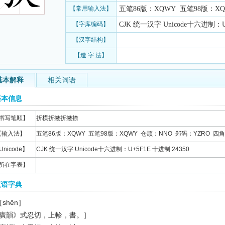
【常用输入法】
五笔86版：XQWY 五笔98版：XQW
【字库编码】
CJK 统一汉字 Unicode十六进制：U+
【汉字结构】
【造 字 法】
基本解释
相关词语
基本信息
书写笔顺】
折横折撇折撇捺
【输入法】
五笔86版：XQWY 五笔98版：XQWY 仓颉：NNO 郑码：YZRO 四角码
Unicode】
CJK 统一汉字 Unicode十六进制：U+5F1E 十进制:24350
所在字表】
汉语字典
［shěn］
廣韻》式忍切，上軫，書。］