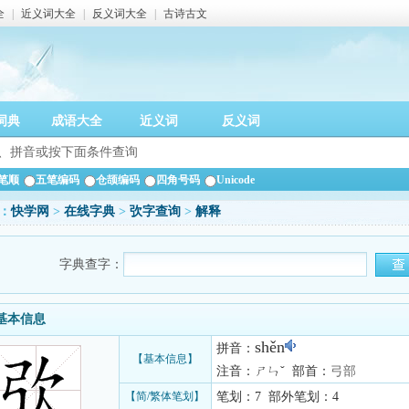
全
|
近义词大全
|
反义词大全
|
古诗古文
词典
成语大全
近义词
反义词
笔顺
五笔编码
仓颉编码
四角号码
Unicode
：
快学网
>
在线字典
>
弞字查询
>
解释
字典查字：
基本信息
shěn
拼音：
【基本信息】
注音：ㄕㄣˇ 部首：
弓部
【简/繁体笔划】
笔划：7 部外笔划：4