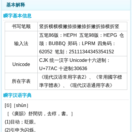
基本解释
瞬字基本信息
书写笔顺
竖折横横横撇捺捺撇捺折撇折捺横折竖
五笔86版：HEPH 五笔98版：HEPG 仓
输入法
颉：BUBBQ 郑码：LPRM 四角码：
62052 笔划：25111344345354152
CJK 统一汉字 Unicode十六进制：
Unicode
U+77AC 十进制:30636
《现代汉语常用字表2》、《常用國字標
所在字表
準字體表》、《现代汉语通用字表》
瞬字汉语字典
[①]［shùn］
［《廣韻》舒閏切，去稕，書。］
(1)目动；眨眼。
(2)引申为闪烁。