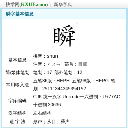
KXUE.com
快学网(
)
|
新华字典
瞬字基本信息
shùn
拼音：
基本信息
注音：ㄕㄨㄣˋ 部首：
目部
简/繁体笔划
笔划：17 部外笔划：12
五笔86版：HEPH 五笔98版：HEPG 笔
常用输入法
划：25111344345354152
CJK 统一汉字 Unicode十六进制：U+77AC
字库编码
十进制:30636
汉字结构
左右结构
造 字 法
形声；从目、舜声