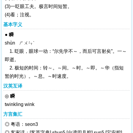
(3)一眨眼工夫。极言时间短暂。
(4)看；注视。
基本字义
●
瞬
shùn ㄕㄨㄣˋ
1. 眨眼，眼球一动：“尔先学不～，而后可言射矣”。一～
即逝。
2. 极短的时间：转～。～间。～时。～即。～华（指短
暂的时光）。～息。～时速度。
汉英互译
◎
瞬
twinkling
wink
方言集汇
◎ 粤语：seon3
◎ 客家话：[客英字典] shun5 [台湾四县腔] sun5 [宝安腔]