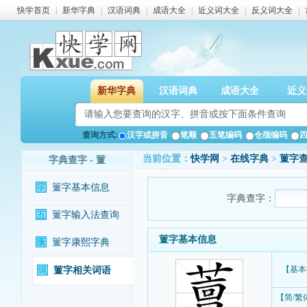
快学首页
|
新华字典
|
汉语词典
|
成语大全
|
近义词大全
|
反义词大全
|
新华字典
汉语词典
成语大全
近义
查询方式:
汉字或拼音
笔顺
五笔编码
仓颉编码
当前位置：
快学网
>
在线字典
>
䕊字
字典查字 - 䕊
䕊字基本信息
字典查字：
䕊字输入法查询
䕊字基本信息
䕊字康熙字典
【基本
䕊字相关词语
【简/繁