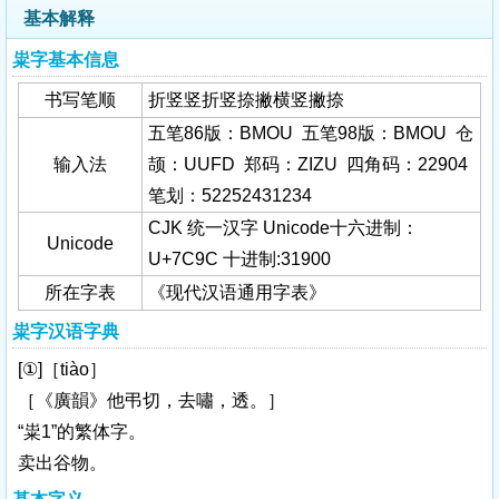
基本解释
粜字基本信息
书写笔顺
折竖竖折竖捺撇横竖撇捺
五笔86版：BMOU 五笔98版：BMOU 仓
输入法
颉：UUFD 郑码：ZIZU 四角码：22904
笔划：52252431234
CJK 统一汉字 Unicode十六进制：
Unicode
U+7C9C 十进制:31900
所在字表
《现代汉语通用字表》
粜字汉语字典
[①]［tiào］
［《廣韻》他弔切，去嘯，透。］
“粜1”的繁体字。
卖出谷物。