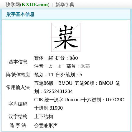
KXUE.com
快学网(
)
|
新华字典
粜字基本信息
tiào
繁体：糶 拼音：
基本信息
注音：ㄊㄧㄠˋ 部首：
米部
简/繁体笔划
笔划：11 部外笔划：5
五笔86版：BMOU 五笔98版：BMOU 笔
常用输入法
划：52252431234
CJK 统一汉字 Unicode十六进制：U+7C9C
字库编码
十进制:31900
汉字结构
上下结构
造 字 法
会意兼形声