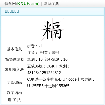
KXUE.com
快学网(
)
|
新华字典
𥻥字基本信息
xì
拼音：
基本信息
注音： 部首：
米部
简/繁体笔划
笔划：16 部外笔划：10
五笔86版：OGKH 笔划：
常用输入法
4312341251254312
CJK 统一汉字扩充-B Unicode十六进制：
字库编码
U+25EE5 十进制:155365
汉字结构
造 字 法