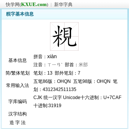
KXUE.com
快学网(
)
|
新华字典
粯字基本信息
xiàn
拼音：
基本信息
注音：ㄒㄧㄢˋ 部首：
米部
简/繁体笔划
笔划：13 部外笔划：7
五笔86版：OHQN 五笔98版：OHQN 笔
常用输入法
划：4312342511135
CJK 统一汉字 Unicode十六进制：U+7CAF
字库编码
十进制:31919
汉字结构
造 字 法