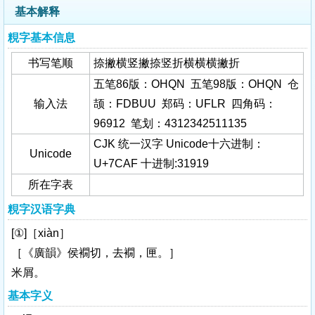
基本解释
粯字基本信息
书写笔顺
捺撇横竖撇捺竖折横横横撇折
五笔86版：OHQN 五笔98版：OHQN 仓
输入法
颉：FDBUU 郑码：UFLR 四角码：
96912 笔划：4312342511135
CJK 统一汉字 Unicode十六进制：
Unicode
U+7CAF 十进制:31919
所在字表
粯字汉语字典
[①]［xiàn］
［《廣韻》侯襉切，去襉，匣。］
米屑。
基本字义