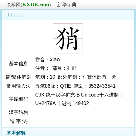
KXUE.com
快学网(
)
|
新华字典
𤞚字基本信息
xiāo
拼音：
基本信息
注音： 部首：
犭部
简/繁体笔划
笔划：10 部外笔划：7 繁体部首：犬
常用输入法
五笔86版：QTIE 笔划：3532433541
CJK 统一汉字扩充-B Unicode十六进制：
字库编码
U+2479A 十进制:149402
汉字结构
造 字 法
基本解释