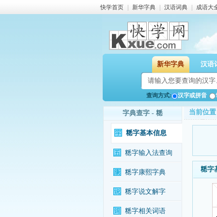
快学首页
|
新华字典
|
汉语词典
|
成语大
新华字典
汉语
查询方式:
汉字或拼音
当前位置
字典查字 - 䊝
䊝字基本信息
䊝字输入法查询
䊝字
䊝字康熙字典
䊝字说文解字
䊝字相关词语