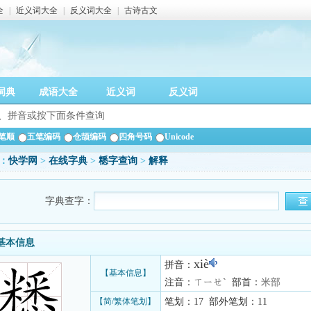
全
|
近义词大全
|
反义词大全
|
古诗古文
词典
成语大全
近义词
反义词
笔顺
五笔编码
仓颉编码
四角号码
Unicode
：
快学网
>
在线字典
>
䊝字查询
>
解释
字典查字：
基本信息
xiè
拼音：
【基本信息】
注音：ㄒㄧㄝˋ 部首：
米部
【简/繁体笔划】
笔划：17 部外笔划：11