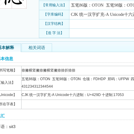
【常用输入法】
五笔86版：OTON 五笔98版：OTON
【字库编码】
CJK 统一汉字扩充-A Unicode十六
【汉字结构】
【造 字 法】
基本解释
相关词语
基本信息
书写笔顺】
捺撇横竖撇捺撇横竖撇捺捺折捺捺
五笔86版：OTON 五笔98版：OTON 仓颉：FDHDP 郑码：UFPW 
【输入法】
431234312344544
Unicode】
CJK 统一汉字扩充-A Unicode十六进制：U+429D 十进制:17053
所在字表】
集汇
语：sit3