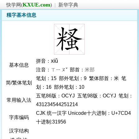
KXUE.com
快学网(
)
|
新华字典
糔字基本信息
xiǔ
拼音：
基本信息
注音：ㄒㄧㄡˇ 部首：
米部
笔划：15 部外笔划：9 繁体部首：米 笔
简/繁体笔划
划：16 部外笔划：10
五笔86版：OCYJ 五笔98版：OCYJ 笔划：
常用输入法
431234544251214
CJK 统一汉字 Unicode十六进制：U+7CD4
字库编码
十进制:31956
汉字结构