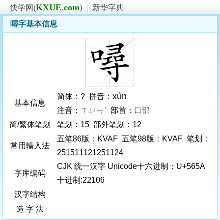
KXUE.com
快学网(
)
|
新华字典
噚字基本信息
xún
简体：? 拼音：
基本信息
注音：ㄒㄩㄣˊ 部首：
口部
简/繁体笔划
笔划：15 部外笔划：12
五笔86版：KVAF 五笔98版：KVAF 笔划：
常用输入法
251511121251124
CJK 统一汉字 Unicode十六进制：U+565A
字库编码
十进制:22106
汉字结构
造 字 法