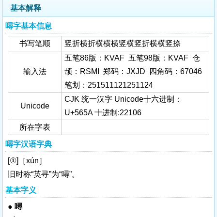
基本解释
噚字基本信息
书写笔顺
竖折横折横横横竖横竖折横横竖捺
五笔86版：KVAF 五笔98版：KVAF 仓
输入法
颉：RSMI 郑码：JXJD 四角码：67046
笔划：251511121251124
CJK 统一汉字 Unicode十六进制：
Unicode
U+565A 十进制:22106
所在字表
噚字汉语字典
[①]［xún］
旧时称“英寻”为“噚”。
基本字义
●
噚