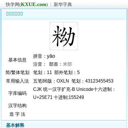
KXUE.com
快学网(
)
|
新华字典
𥹱字基本信息
yāo
拼音：
基本信息
注音： 部首：
米部
简/繁体笔划
笔划：11 部外笔划：5
常用输入法
五笔86版：OXLN 笔划：43123455453
CJK 统一汉字扩充-B Unicode十六进制：
字库编码
U+25E71 十进制:155249
汉字结构
造 字 法
基本解释