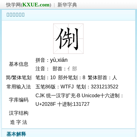
KXUE.com
快学网(
)
|
新华字典
𠊏字基本信息
yù
,xián
拼音：
基本信息
注音： 部首：
亻部
简/繁体笔划
笔划：10 部外笔划：8 繁体部首：人
常用输入法
五笔86版：WTFJ 笔划：3231213522
CJK 统一汉字扩充-B Unicode十六进制：
字库编码
U+2028F 十进制:131727
汉字结构
造 字 法
基本解释