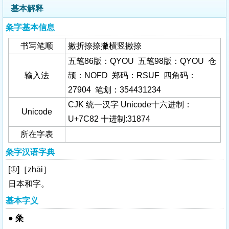
基本解释
粂字基本信息
书写笔顺
撇折捺捺撇横竖撇捺
五笔86版：QYOU 五笔98版：QYOU 仓
输入法
颉：NOFD 郑码：RSUF 四角码：
27904 笔划：354431234
CJK 统一汉字 Unicode十六进制：
Unicode
U+7C82 十进制:31874
所在字表
粂字汉语字典
[①]［zhāi］
日本和字。
基本字义
●
粂