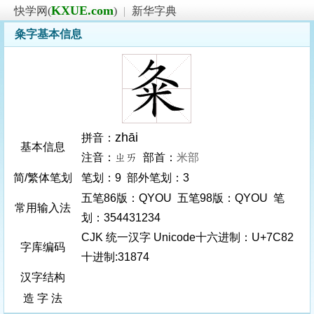
KXUE.com
快学网(
)
|
新华字典
粂字基本信息
zhāi
拼音：
基本信息
注音：ㄓㄞ 部首：
米部
简/繁体笔划
笔划：9 部外笔划：3
五笔86版：QYOU 五笔98版：QYOU 笔
常用输入法
划：354431234
CJK 统一汉字 Unicode十六进制：U+7C82
字库编码
十进制:31874
汉字结构
造 字 法