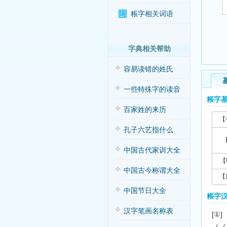
粻字相关词语
字典相关帮助
容易读错的姓氏
一些特殊字的读音
粻字
百家姓的来历
【
孔子六艺指什么
中国古代家训大全
【
中国古今称谓大全
【
中国节日大全
粻字
汉字笔画名称表
[①]