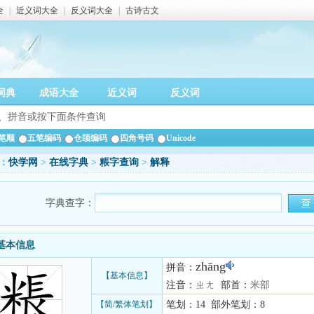
全
|
近义词大全
|
反义词大全
|
古诗古文
词典
成语大全
近义词
反义词
笔顺
五笔编码
仓颉编码
四角号码
Unicode
：
快学网
>
在线字典
>
粻字查询
>
解释
字典查字：
基本信息
zhāng
拼音：
【基本信息】
注音：ㄓㄤ 部首：
米部
【简/繁体笔划】
笔划：14 部外笔划：8