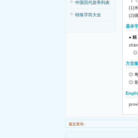
［《
中国历代皇帝列表
(1)
特殊字符大全
(2
基本
●
粻
zhā
◎ 
方言
◎ 粤
◎ 客
Engli
prov
最近查询：