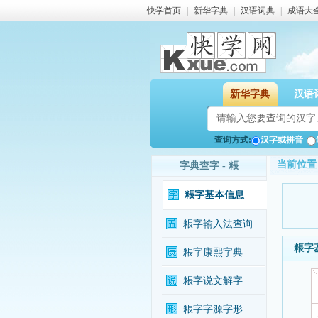
快学首页
|
新华字典
|
汉语词典
|
成语大
新华字典
汉语
查询方式:
汉字或拼音
当前位置
字典查字 - 粻
粻字基本信息
粻字输入法查询
粻字
粻字康熙字典
粻字说文解字
粻字字源字形