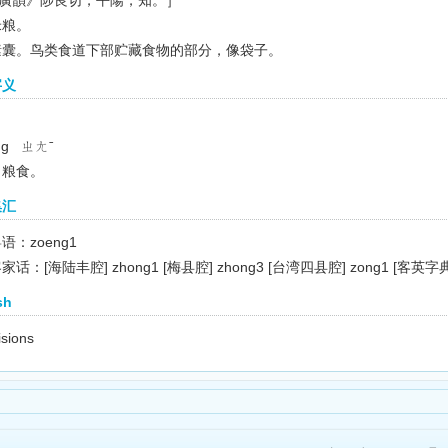
廣韻》陟良切，平陽，知。］
米粮。
)嗉囊。鸟类食道下部贮藏食物的部分，像袋子。
字义
ng ㄓㄤˉ
粮食。
集汇
语：zoeng1
家话：[海陆丰腔] zhong1 [梅县腔] zhong3 [台湾四县腔] zong1 [客英字典]
sh
isions