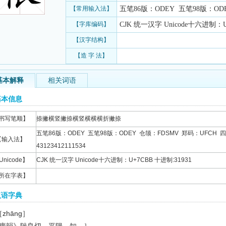
【常用输入法】
五笔86版：ODEY 五笔98版：ODEY
【字库编码】
CJK 统一汉字 Unicode十六进制：U
【汉字结构】
【造 字 法】
基本解释
相关词语
基本信息
书写笔顺】
捺撇横竖撇捺横竖横横横折撇捺
五笔86版：ODEY 五笔98版：ODEY 仓颉：FDSMV 郑码：UFCH 四
【输入法】
43123412111534
Unicode】
CJK 统一汉字 Unicode十六进制：U+7CBB 十进制:31931
所在字表】
汉语字典
［zhāng］