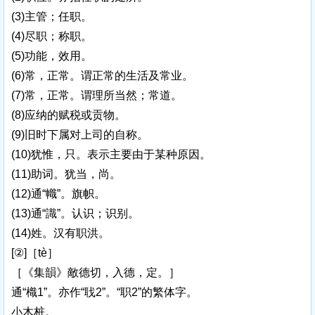
(3)主管；任职。
(4)尽职；称职。
(5)功能，效用。
(6)常，正常。谓正常的生活及常业。
(7)常，正常。谓理所当然；常道。
(8)应纳的赋税或贡物。
(9)旧时下属对上司的自称。
(10)犹惟，只。表示主要由于某种原因。
(11)助词。犹当，尚。
(12)通“幟”。旗帜。
(13)通“識”。认识；识别。
(14)姓。汉有职洪。
[②]［tè］
［《集韻》敵德切，入德，定。］
通“樴1”。亦作“聀2”。“职2”的繁体字。
小木桩。