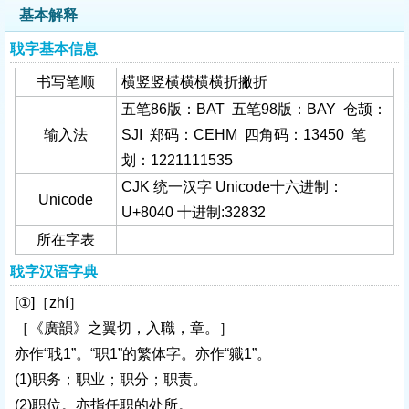
基本解释
聀字基本信息
书写笔顺
横竖竖横横横横折撇折
五笔86版：BAT 五笔98版：BAY 仓颉：
输入法
SJI 郑码：CEHM 四角码：13450 笔
划：1221111535
CJK 统一汉字 Unicode十六进制：
Unicode
U+8040 十进制:32832
所在字表
聀字汉语字典
[①]［zhí］
［《廣韻》之翼切，入職，章。］
亦作“聀1”。“职1”的繁体字。亦作“軄1”。
(1)职务；职业；职分；职责。
(2)职位。亦指任职的处所。