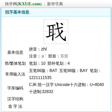
KXUE.com
快学网(
)
|
新华字典
聀字基本信息
zhí
拼音：
基本信息
注音：ㄓˊ 部首：
耳部
简/繁体笔划
笔划：10 部外笔划：4
五笔86版：BAT 五笔98版：BAY 笔划：
常用输入法
1221111535
CJK 统一汉字 Unicode十六进制：U+8040
字库编码
十进制:32832
汉字结构
造 字 法