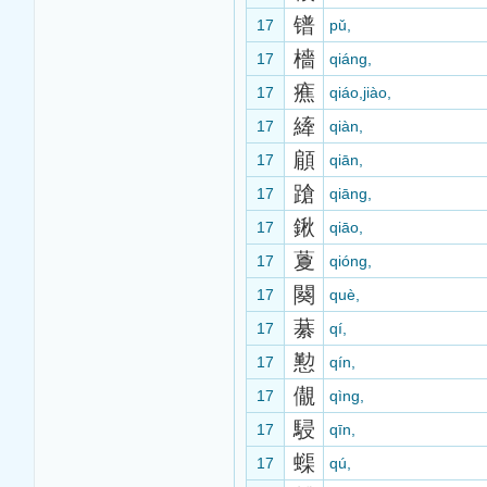
镨
17
pǔ,
檣
17
qiáng,
癄
17
qiáo,jiào,
縴
17
qiàn,
顅
17
qiān,
蹌
17
qiāng,
鍬
17
qiāo,
藑
17
qióng,
闋
17
què,
藄
17
qí,
懃
17
qín,
儬
17
qìng,
駸
17
qīn,
蟝
17
qú,