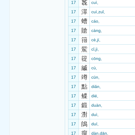
竁
17
cuì,
濢
17
cuì,zuǐ,
螬
17
cáo,
賶
17
càng,
簎
17
cè,jí,
鮆
17
cǐ,jì,
篵
17
cōng,
縬
17
cù,
竴
17
cūn,
點
17
diǎn,
鲽
17
dié,
鍛
17
duàn,
濧
17
duì,
鴭
17
duī,
癉
17
dàn,dān,