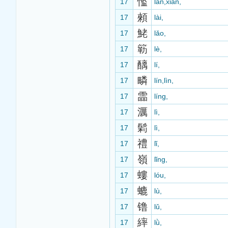
懢
17
lán,xiàn,
顂
17
lài,
鮱
17
lǎo,
簕
17
lè,
醨
17
lí,
疄
17
lín,lìn,
霝
17
líng,
濿
17
lì,
鬁
17
lì,
禮
17
lǐ,
嶺
17
lǐng,
螻
17
lóu,
螰
17
lù,
镥
17
lǔ,
繂
17
lǜ,