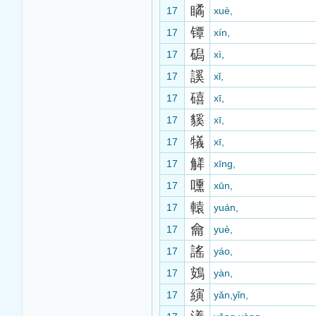
瞲
17
xuè,
镡
17
xín,
磶
17
xì,
謑
17
xǐ,
礂
17
xī,
貕
17
xī,
犠
17
xī,
觲
17
xīng,
嚑
17
xūn,
轅
17
yuán,
龠
17
yuè,
謠
17
yáo,
鴳
17
yàn,
縯
17
yǎn,yǐn,