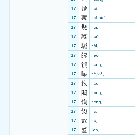
燴
17
huì,
藱
17
huì,huí,
燬
17
huǐ,
謋
17
huò,
駴
17
hài,
皥
17
hào,
鴴
17
héng,
嚇
17
hè,xià,
鍭
17
hóu,
闀
17
hòng,
鍧
17
hōng,
餬
17
hú,
豰
17
hù,
鍳
17
jiàn,