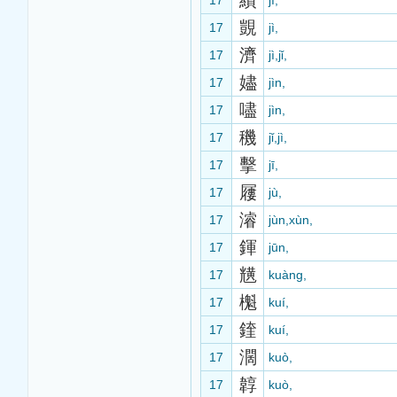
績
17
jì,
覬
17
jì,
濟
17
jì,jǐ,
嬧
17
jìn,
嚍
17
jìn,
穖
17
jǐ,jì,
擊
17
jī,
屨
17
jù,
濬
17
jùn,xùn,
鍕
17
jūn,
黋
17
kuàng,
櫆
17
kuí,
鍷
17
kuí,
濶
17
kuò,
韕
17
kuò,