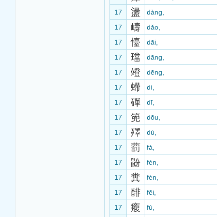
盪
17
dàng,
嶹
17
dǎo,
懛
17
dāi,
璫
17
dāng,
竳
17
dēng,
螮
17
dì,
磾
17
dī,
篼
17
dōu,
殬
17
dù,
藅
17
fá,
鼢
17
fén,
糞
17
fèn,
馡
17
fēi,
癁
17
fú,