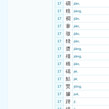
礀
17
jiàn,
糡
17
jiàng,
襉
17
jiǎn,
藆
17
jiǎn,
璬
17
jiǎo,
馢
17
jiān,
螿
17
jiāng,
殭
17
jiāng,
穚
17
jiāo,
礍
17
jié,
鮚
17
jié,
燛
17
jiǒng,
臄
17
jué,
蹐
17
jí,