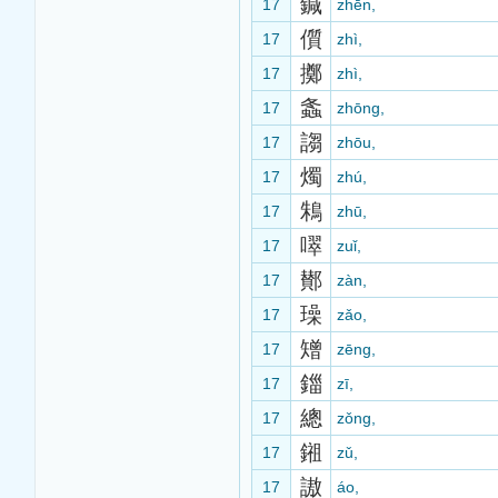
鍼
17
zhēn,
儨
17
zhì,
擲
17
zhì,
螽
17
zhōng,
謅
17
zhōu,
燭
17
zhú,
鴸
17
zhū,
噿
17
zuǐ,
鄼
17
zàn,
璪
17
zǎo,
矰
17
zēng,
鍿
17
zī,
總
17
zǒng,
鎺
17
zǔ,
謸
17
áo,