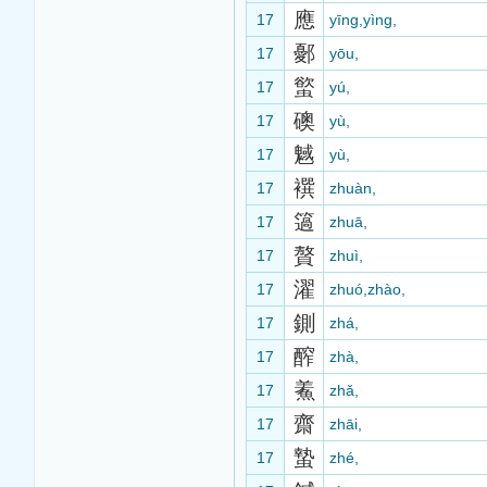
應
17
yīng,yìng,
鄾
17
yōu,
螸
17
yú,
礇
17
yù,
魊
17
yù,
襈
17
zhuàn,
簻
17
zhuā,
贅
17
zhuì,
濯
17
zhuó,zhào,
鍘
17
zhá,
醡
17
zhà,
鮺
17
zhǎ,
齋
17
zhāi,
蟄
17
zhé,