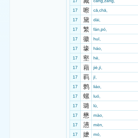
藏
17
cáng,zàng,
嚓
17
cā,chā,
黛
17
dài,
繁
17
fán,pó,
徽
17
huī,
壕
17
háo,
壑
17
hè,
藉
17
jiè,jí,
羁
17
jī,
鹩
17
liáo,
螺
17
luó,
璐
17
lù,
懋
17
mào,
懑
17
mèn,
嬷
17
mó,