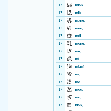
嬵
17
mián,
懱
17
miè,
駹
17
máng,
縵
17
màn,
徾
17
méi,
氋
17
méng,
嚒
17
mē,
麊
17
mí,
彌
17
mí,mǐ,
謐
17
mì,
謨
17
mó,
鍪
17
móu,
貘
17
mò,
簐
17
niǎn,