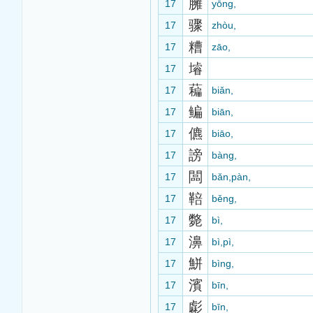
臃
17
yōng,
骤
17
zhòu,
糟
17
zāo,
龼
17
藊
17
biǎn,
鳊
17
biān,
儦
17
biāo,
謗
17
bàng,
闆
17
bǎn,pàn,
鞛
17
běng,
斃
17
bì,
濞
17
bì,pì,
鮩
17
bìng,
濱
17
bīn,
虨
17
bīn,