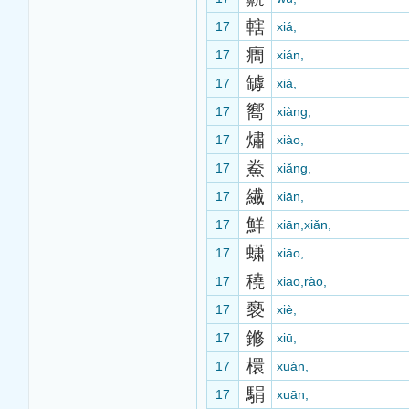
轄
17
xiá,
癎
17
xián,
罅
17
xià,
嚮
17
xiàng,
熽
17
xiào,
鮝
17
xiǎng,
繊
17
xiān,
鮮
17
xiān,xiǎn,
蟏
17
xiāo,
穘
17
xiāo,rào,
褻
17
xiè,
鎀
17
xiū,
檈
17
xuán,
駽
17
xuān,