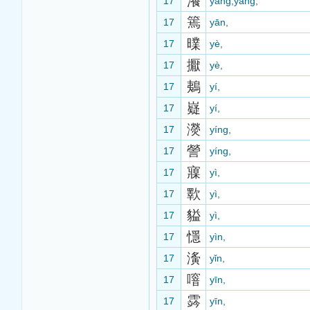
瀁
17
yǎng,yàng,
篶
17
yān,
曗
17
yè,
擫
17
yè,
鴺
17
yí,
嶷
17
yí,
濙
17
yíng,
謍
17
yíng,
寱
17
yì,
歝
17
yì,
貖
17
yì,
懚
17
yìn,
濥
17
yǐn,
噾
17
yīn,
霠
17
yīn,