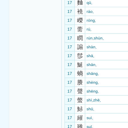
麯
17
qū,
襓
17
ráo,
嶸
17
róng,
薷
17
rú,
瞤
17
rún,shùn,
謆
17
shàn,
髿
17
shā,
鯅
17
shān,
螪
17
shāng,
賸
17
shèng,
聲
17
shēng,
螫
17
shì,zhē,
鮛
17
shū,
繀
17
suì,
雖
17
suī,