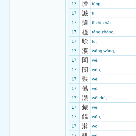
謄
17
téng,
謕
17
tí,
擿
17
tī,zhì,zhāi,
穜
17
tóng,zhǒng,
駼
17
tú,
瀇
17
wǎng,wāng,
闈
17
wéi,
闅
17
wén,
褽
17
wèi,
儰
17
wěi,
濻
17
wěi,duì,
鳂
17
wēi,
饂
17
wēn,
濣
17
wò,
鼿
17
wù,