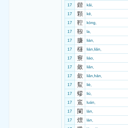
鍇
17
kǎi,
顆
17
kē,
鞚
17
kòng,
鞡
17
la,
臁
17
lián,
櫣
17
lián,liǎn,
竂
17
liáo,
斂
17
liǎn,
歛
17
liǎn,hān,
鮤
17
liè,
蟉
17
liú,
鵉
17
luán,
闌
17
lán,
燷
17
lán,