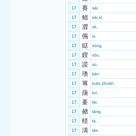
賽
17
sài,
鳃
17
sāi,xǐ,
澀
17
sè,
儩
17
sì,
鎹
17
sòng,
鎪
17
sōu,
謖
17
sù,
璳
17
tián,
篿
17
tuán,zhuān,
藬
17
tuī,
薹
17
tái,
赯
17
táng,
鞜
17
tà,
濤
17
tāo,