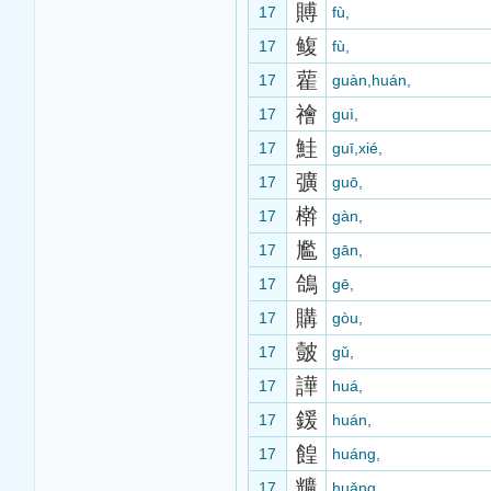
賻
17
fù,
鳆
17
fù,
雚
17
guàn,huán,
禬
17
guì,
鮭
17
guī,xié,
彍
17
guō,
檊
17
gàn,
尷
17
gān,
鴿
17
gē,
購
17
gòu,
皼
17
gǔ,
譁
17
huá,
鍰
17
huán,
餭
17
huáng,
兤
17
huǎng,