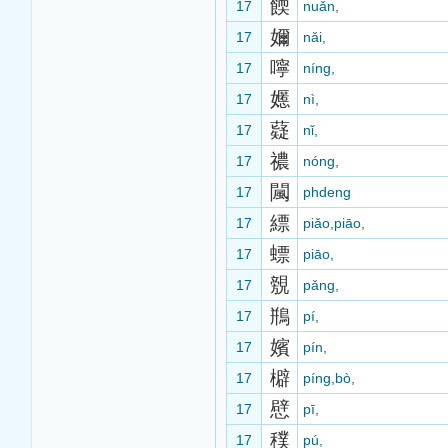
餪
17
nuǎn,
嬭
17
nǎi,
嚀
17
níng,
嬺
17
nì,
薿
17
nǐ,
禯
17
nóng,
闏
17
phdeng
縹
17
piǎo,piāo,
螵
17
piāo,
覫
17
pǎng,
鵧
17
pí,
嬪
17
pín,
檘
17
píng,bò,
憵
17
pī,
穙
17
pú,