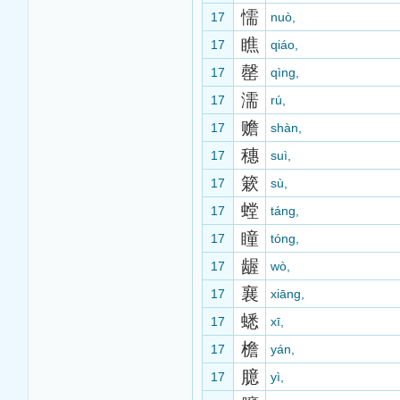
懦
17
nuò,
瞧
17
qiáo,
罄
17
qìng,
濡
17
rú,
赡
17
shàn,
穗
17
suì,
簌
17
sù,
螳
17
táng,
瞳
17
tóng,
龌
17
wò,
襄
17
xiāng,
蟋
17
xī,
檐
17
yán,
臆
17
yì,