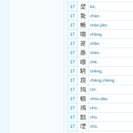
檗
17
bò,
毚
17
chán,
螹
17
chán,jiàn,
嚐
17
cháng,
簅
17
chǎn,
薼
17
chén,
瞮
17
chè,
騁
17
chěng,
竀
17
chēng,chèng,
鵄
17
chī,
幬
17
chóu,dào,
斶
17
chù,
黜
17
chù,
璴
17
chǔ,