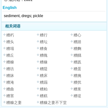
English
sediment, dregs; pickle
相关词语
糟朽
糟行
糟心
糟头
糟坛
糟踏
糟塌
糟食
糟麴
糟丘
糟魄
糟醨
糟糠
糟穅
糟践
糟坊
糟隄
糟蛋
糟牀
糟床
糟腌
糟淹
糟蹋
糟扰
糟曲
糟粕
糟浆
糟害
糟糕
糟堤
糟糠之妻
糟糠之妻不下堂