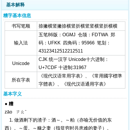
基本解释
糟字基本信息
书写笔顺
捺撇横竖撇捺横竖折横竖竖横竖折横横
五笔86版：OGMJ 仓颉：FDTWA 郑
输入法
码：UFKK 四角码：95966 笔划：
43123412512212511
CJK 统一汉字 Unicode十六进制：
Unicode
U+7CDF 十进制:31967
《现代汉语常用字表》、《常用國字標準
所在字表
字體表》、《现代汉语通用字表》
基本字义
●
糟
zāo ㄗㄠˉ
1. 做酒剩下的渣子：酒～。～粕（亦喻无价值的东
西）。～蛋。～糠之妻（指贫穷时共患难的妻子）。