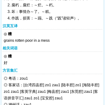
2. 腐朽，腐烂：～烂。～朽。
3. 坏：事情办～了。～糕。
4. 作践，损害：～蹋。～践（“
践
”读轻声）。
汉英互译
◎
糟
grains
rotten
poor
in a mess
相关词语
◎
糟
好
方言集汇
◎ 粤语：zou1
◎ 客家话：[台湾四县腔] zo1 zau1 [陆丰腔] zo1 [海陆丰腔]
zo1 zau1 [客英字典] zau1 [梅县腔] zau1 [东莞腔] zau1 [客
语拼音字汇] zau1 zo1 [宝安腔] zau1
◎ 潮州话：zau1