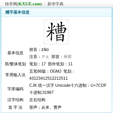
KXUE.com
快学网(
)
|
新华字典
糟字基本信息
zāo
拼音：
基本信息
注音：ㄗㄠ 部首：
米部
简/繁体笔划
笔划：17 部外笔划：11
五笔86版：OGMJ 笔划：
常用输入法
43123412512212511
CJK 统一汉字 Unicode十六进制：U+7CDF
字库编码
十进制:31967
汉字结构
左右结构
造 字 法
形声；从米、曹声