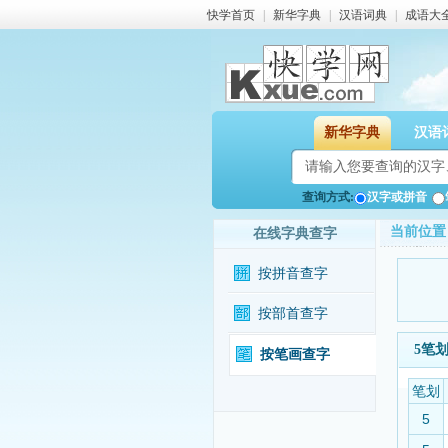
快学首页
|
新华字典
|
汉语词典
|
成语大
新华字典
汉语
查询方式:
汉字或拼音
当前位置
在线字典查字
按拼音查字
按部首查字
5笔
按笔画查字
笔划
5