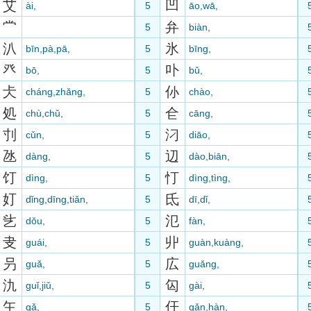
艾
凹
ài,
5
āo,wā,
龸
弁
5
biàn,
汃
氷
bīn,pà,pā,
5
bīng,
癶
卟
bō,
5
bǔ,
仧
仦
cháng,zhǎng,
5
chào,
処
仺
chù,chǔ,
5
cāng,
刌
汈
cǔn,
5
diāo,
氹
辺
dàng,
5
dào,biān,
饤
忊
dìng,
5
dìng,tìng,
奵
氐
dǐng,dīng,tiǎn,
5
dī,dǐ,
乧
氾
dǒu,
5
fàn,
叏
丱
guái,
5
guàn,kuàng,
叧
広
guǎ,
5
guǎng,
氿
匃
guǐ,jiǔ,
5
gài,
玍
仠
gǎ,
5
gǎn,hàn,