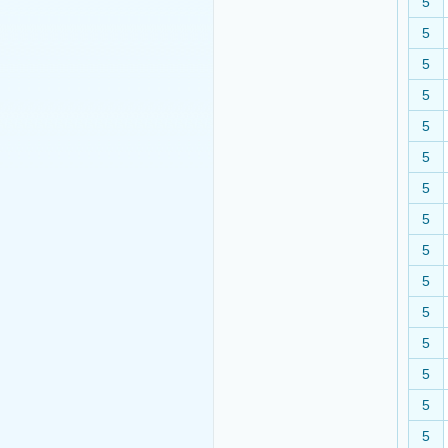
5
5
5
5
5
5
5
5
5
5
5
5
5
5
5