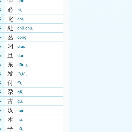
包
5
bāo,
必
5
bì,
叱
5
chì,
处
5
chǔ,chù,
丛
5
cóng,
叼
5
diāo,
旦
5
dàn,
东
5
dōng,
发
5
fā,fà,
付
5
fù,
尕
5
gǎ,
古
5
gǔ,
汉
5
hàn,
禾
5
hé,
乎
5
hū,