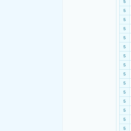
5
5
5
5
5
5
5
5
5
5
5
5
5
5
5