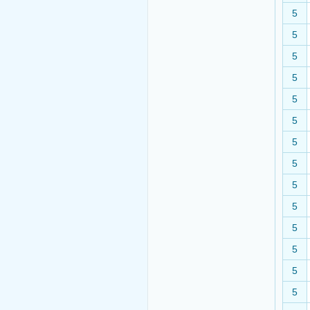
5
5
5
5
5
5
5
5
5
5
5
5
5
5