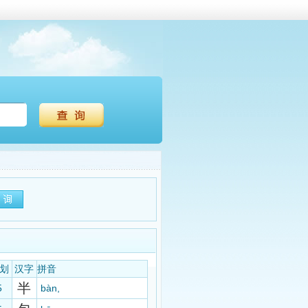
划
汉字
拼音
半
5
bàn,