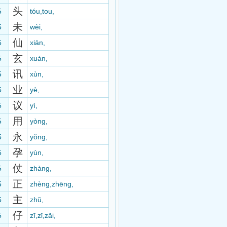
头
5
tóu,tou,
未
5
wèi,
仙
5
xiān,
玄
5
xuán,
讯
5
xùn,
业
5
yè,
议
5
yì,
用
5
yòng,
永
5
yǒng,
孕
5
yùn,
仗
5
zhàng,
正
5
zhèng,zhēng,
主
5
zhǔ,
仔
5
zī,zǐ,zǎi,