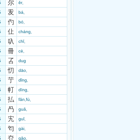
尔
5
ěr,
叐
5
bá,
仢
5
bó,
仩
5
cháng,
叺
5
chǐ,
冊
5
cè,
叾
5
dug
忉
5
dāo,
艼
5
dǐng,
帄
5
dīng,
払
5
fǎn,fú,
冎
5
guǎ,
宄
5
guǐ,
匄
5
gài,
夰
5
gǎo,