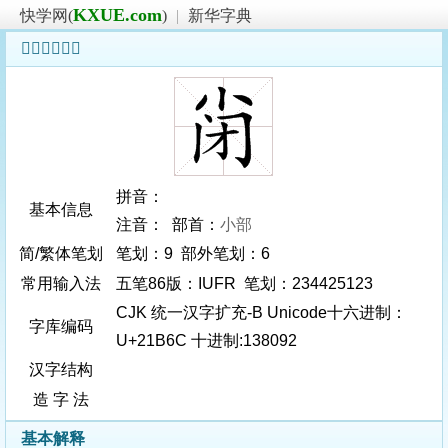
KXUE.com
快学网(
)
|
新华字典
𡭬字基本信息
拼音：
基本信息
注音： 部首：
小部
简/繁体笔划
笔划：9 部外笔划：6
常用输入法
五笔86版：IUFR 笔划：234425123
CJK 统一汉字扩充-B Unicode十六进制：
字库编码
U+21B6C 十进制:138092
汉字结构
造 字 法
基本解释