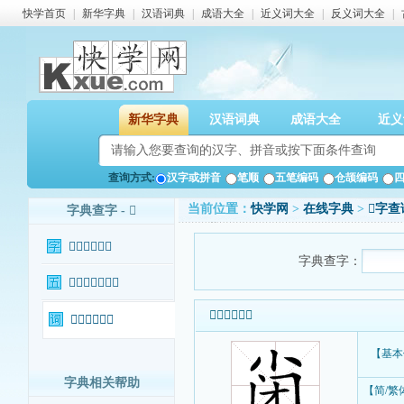
快学首页
|
新华字典
|
汉语词典
|
成语大全
|
近义词大全
|
反义词大全
|
新华字典
汉语词典
成语大全
近义
查询方式:
汉字或拼音
笔顺
五笔编码
仓颉编码
当前位置：
快学网
>
在线字典
>
𡭬字查
字典查字 - 𡭬
𡭬字基本信息
字典查字：
𡭬字输入法查询
𡭬字基本信息
𡭬字相关词语
【基本
字典相关帮助
【简/繁