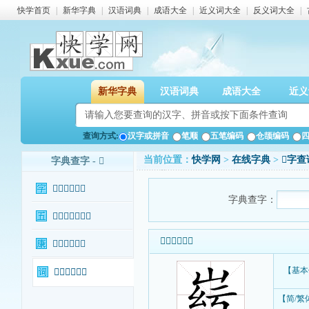
快学首页
|
新华字典
|
汉语词典
|
成语大全
|
近义词大全
|
反义词大全
|
新华字典
汉语词典
成语大全
近义
查询方式:
汉字或拼音
笔顺
五笔编码
仓颉编码
当前位置：
快学网
>
在线字典
>
𡹱字查
字典查字 - 𡹱
𡹱字基本信息
字典查字：
𡹱字输入法查询
𡹱字基本信息
𡹱字康熙字典
【基本
𡹱字相关词语
【简/繁