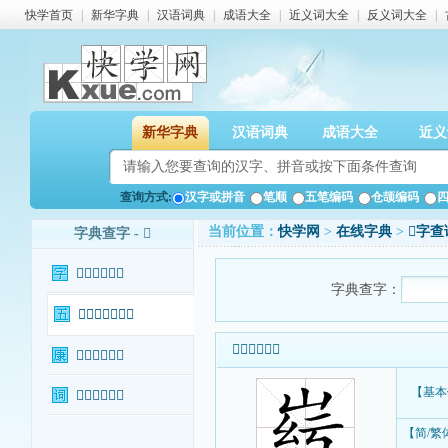
快学首页
|
新华字典
|
汉语词典
|
成语大全
|
近义词大全
|
反义词大全
|
新华字典
汉语词典
成语大全
近义
查询方式:
汉字或拼音
笔顺
五笔编码
仓颉编码
当前位置：
快学网
>
在线字典
>
𡹱字查
字典查字 - 𡹱
𡹱字基本信息
字典查字：
𡹱字输入法查询
𡹱字基本信息
𡹱字康熙字典
【基本
𡹱字相关词语
【简/繁