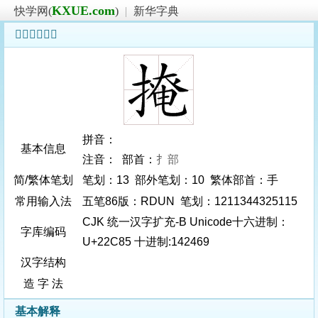
KXUE.com
快学网(
)
|
新华字典
𢲅字基本信息
拼音：
基本信息
注音： 部首：
扌部
简/繁体笔划
笔划：13 部外笔划：10 繁体部首：手
常用输入法
五笔86版：RDUN 笔划：1211344325115
CJK 统一汉字扩充-B Unicode十六进制：
字库编码
U+22C85 十进制:142469
汉字结构
造 字 法
基本解释