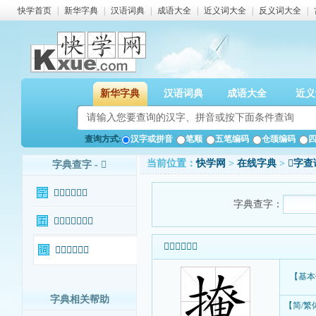
快学首页
|
新华字典
|
汉语词典
|
成语大全
|
近义词大全
|
反义词大全
|
新华字典
汉语词典
成语大全
近义
查询方式:
汉字或拼音
笔顺
五笔编码
仓颉编码
当前位置：
快学网
>
在线字典
>
𢲅字查
字典查字 - 𢲅
𢲅字基本信息
字典查字：
𢲅字输入法查询
𢲅字基本信息
𢲅字相关词语
【基本
字典相关帮助
【简/繁