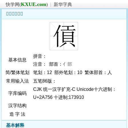
KXUE.com
快学网(
)
|
新华字典
𪝖字基本信息
拼音：
基本信息
注音： 部首：
亻部
简/繁体笔划
笔划：12 部外笔划：10 繁体部首：人
常用输入法
五笔86版：
CJK 统一汉字扩充-C Unicode十六进制：
字库编码
U+2A756 十进制:173910
汉字结构
造 字 法
基本解释