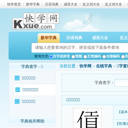
快学首页
|
新华字典
|
汉语词典
|
成语大全
|
近义词大全
|
反义词大全
|
新华字典
汉语词典
成语大全
近义
查询方式:
汉字或拼音
笔顺
五笔编码
仓颉编码
当前位置：
快学网
>
在线字典
>
𪝖字查
字典查字 - 𪝖
𪝖字基本信息
字典查字：
𪝖字输入法查询
𪝖字基本信息
𪝖字相关词语
【基本
字典相关帮助
【简/繁