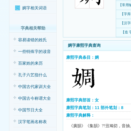
【常用
婤字相关词语
【字库
【汉字
字典相关帮助
【造 
容易读错的姓氏
婤字康熙字典查询
一些特殊字的读音
康熙字典条目：婤
百家姓的来历
孔子六艺指什么
中国古代家训大全
中国古今称谓大全
康熙字典部首：女
康熙字典笔划：11 部外笔划：8
中国节日大全
康熙字典解释：
汉字笔画名称表
《廣韻》《集韻》
丑鳩切，音抽
??