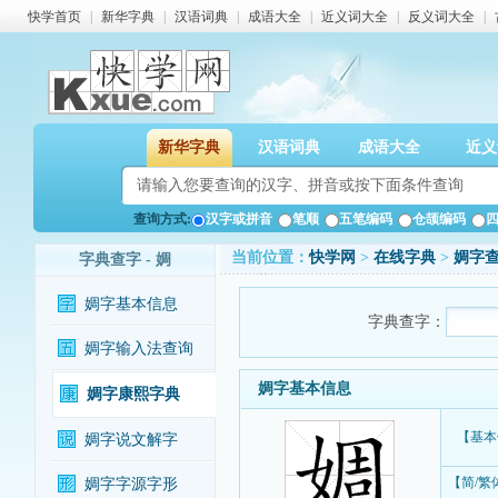
快学首页
|
新华字典
|
汉语词典
|
成语大全
|
近义词大全
|
反义词大全
|
新华字典
汉语词典
成语大全
近义
查询方式:
汉字或拼音
笔顺
五笔编码
仓颉编码
当前位置：
快学网
>
在线字典
>
婤字
字典查字 - 婤
婤字基本信息
字典查字：
婤字输入法查询
婤字基本信息
婤字康熙字典
【基本
婤字说文解字
【简/繁
婤字字源字形