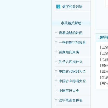
婤字相关词语
字典相关帮助
容易读错的姓氏
婤字
一些特殊字的读音
【五笔
百家姓的来历
【五笔
【仓颉
孔子六艺指什么
【郑码
【四角
中国古代家训大全
【笔划
中国古今称谓大全
【书
中国节日大全
汉字笔画名称表