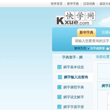
快学首页
|
新华字典
|
汉语词典
|
成语大
新华字典
汉语
查询方式:
汉字或拼音
当前位置
字典查字 - 婤
婤字基本信息
婤字输入法查询
婤字
婤字康熙字典
婤字说文解字
婤字字源字形