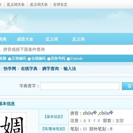
全
|
近义词大全
|
反义词大全
|
古诗古文
词典
成语大全
近义词
反义词
笔顺
五笔编码
仓颉编码
四角号码
Unicode
：
快学网
>
在线字典
>
婤字查询
>
输入法
字典查字：
基本信息
zhōu
,chōu
拼音：
【基本信息】
注音：ㄓㄡ ㄔㄡ 部首：
女部
【简/繁体笔划】
笔划：11 部外笔划：8