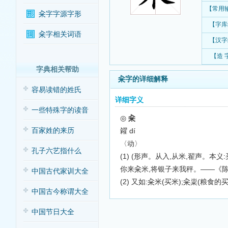
【常用
籴字字源字形
【字库
籴字相关词语
【汉字
【造 
字典相关帮助
籴字的详细解释
容易读错的姓氏
详细字义
一些特殊字的读音
◎
籴
百家姓的来历
糴
dí
〈动〉
孔子六艺指什么
(1) (形声。从入,从米,翟声。本义:买进
你来籴米,将银子来我秤。——《
中国古代家训大全
(2) 又如:籴米(买米);籴粜(粮食的
中国古今称谓大全
中国节日大全