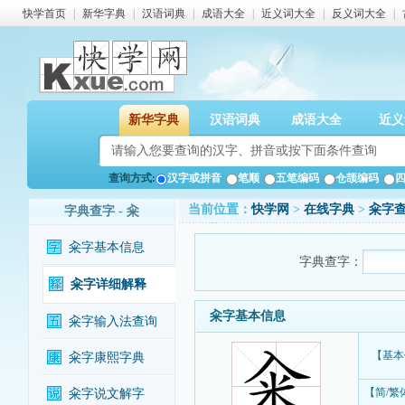
快学首页
|
新华字典
|
汉语词典
|
成语大全
|
近义词大全
|
反义词大全
|
新华字典
汉语词典
成语大全
近义
查询方式:
汉字或拼音
笔顺
五笔编码
仓颉编码
当前位置：
快学网
>
在线字典
>
籴字
字典查字 - 籴
籴字基本信息
字典查字：
籴字详细解释
籴字基本信息
籴字输入法查询
【基本
籴字康熙字典
【简/繁
籴字说文解字