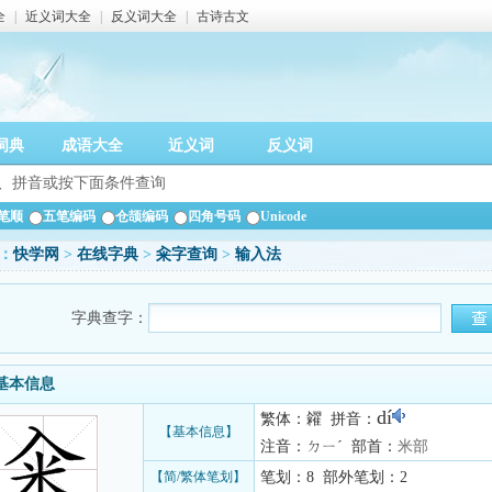
全
|
近义词大全
|
反义词大全
|
古诗古文
词典
成语大全
近义词
反义词
笔顺
五笔编码
仓颉编码
四角号码
Unicode
：
快学网
>
在线字典
>
籴字查询
>
输入法
字典查字：
基本信息
dí
繁体：糴 拼音：
【基本信息】
注音：ㄉㄧˊ 部首：
米部
【简/繁体笔划】
笔划：8 部外笔划：2