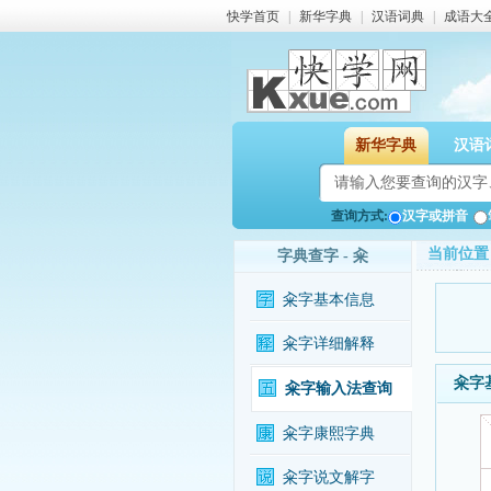
快学首页
|
新华字典
|
汉语词典
|
成语大
新华字典
汉语
查询方式:
汉字或拼音
当前位置
字典查字 - 籴
籴字基本信息
籴字详细解释
籴字
籴字输入法查询
籴字康熙字典
籴字说文解字