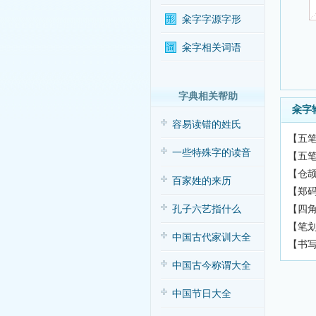
籴字字源字形
籴字相关词语
字典相关帮助
籴字
容易读错的姓氏
【五笔
一些特殊字的读音
【五笔
【仓颉
百家姓的来历
【郑码
【四角
孔子六艺指什么
【笔划
中国古代家训大全
【书
中国古今称谓大全
中国节日大全