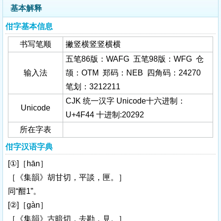
基本解释
佄字基本信息
书写笔顺
撇竖横竖竖横横
五笔86版：WAFG 五笔98版：WFG 仓
输入法
颉：OTM 郑码：NEB 四角码：24270
笔划：3212211
CJK 统一汉字 Unicode十六进制：
Unicode
U+4F44 十进制:20292
所在字表
佄字汉语字典
[①]［hān］
［《集韻》胡甘切，平談，匣。］
同“酣1”。
[②]［gàn］
［《集韻》古暗切，去勘，見。］