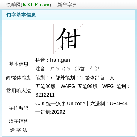
KXUE.com
快学网(
)
|
新华字典
佄字基本信息
hān
,gàn
拼音：
基本信息
注音：ㄏㄢ ㄍㄢˋ 部首：
亻部
简/繁体笔划
笔划：7 部外笔划：5 繁体部首：人
五笔86版：WAFG 五笔98版：WFG 笔划：
常用输入法
3212211
CJK 统一汉字 Unicode十六进制：U+4F44
字库编码
十进制:20292
汉字结构
造 字 法