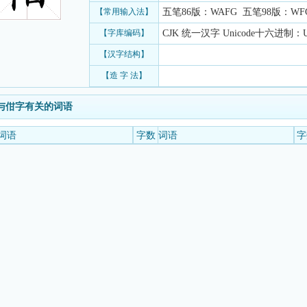
【常用输入法】
五笔86版：WAFG 五笔98版：WFG
【字库编码】
CJK 统一汉字 Unicode十六进制：U+
【汉字结构】
【造 字 法】
与佄字有关的词语
词语
字数
词语
字