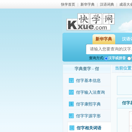
快学首页
|
新华字典
|
汉语词典
|
成语大
新华字典
汉语
查询方式:
汉字或拼音
当前位置
字典查字 - 佄
佄字基本信息
佄字输入法查询
佄字
佄字康熙字典
佄字字源字形
佄字相关词语