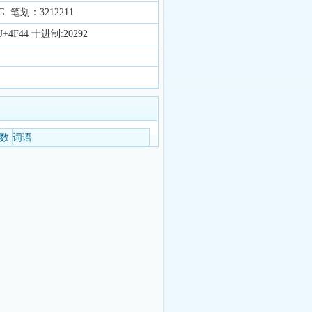
 笔划：3212211
4F44 十进制:20292
数
词语