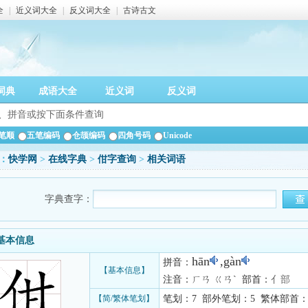
全
|
近义词大全
|
反义词大全
|
古诗古文
词典
成语大全
近义词
反义词
笔顺
五笔编码
仓颉编码
四角号码
Unicode
：
快学网
>
在线字典
>
佄字查询
>
相关词语
字典查字：
基本信息
hān
,gàn
拼音：
【基本信息】
注音：ㄏㄢ ㄍㄢˋ 部首：
亻部
【简/繁体笔划】
笔划：7 部外笔划：5 繁体部首