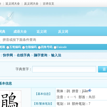
全
|
近义词大全
|
反义词大全
|
古诗古文
词典
成语大全
近义词
反义词
笔顺
五笔编码
仓颉编码
四角号码
Unicode
：
快学网
>
在线字典
>
鵑字查询
>
输入法
字典查字：
基本信息
jiān
简体：鹃 拼音：
【基本信息】
注音：ㄐㄧㄢ 部首：
鳥部
【简/繁体笔划】
笔划：18 部外笔划：7