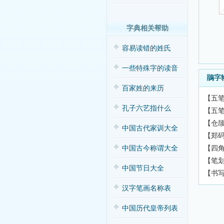
字典相关帮助
容易读错的姓氏
一些特殊字的读音
鵑字
百家姓的来历
【五笔
孔子六艺指什么
【五笔
【仓颉
中国古代家训大全
【郑码
【四角
中国古今称谓大全
【笔划输
中国节日大全
【书
汉字笔画名称表
中国历代皇帝列表