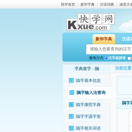
快学首页
|
新华字典
|
汉语词典
|
成语大
新华字典
汉语
查询方式:
汉字或拼音
当前位置
字典查字 - 鵑
鵑字基本信息
鵑字输入法查询
鵑字
鵑字康熙字典
鵑字字源字形
鵑字相关词语