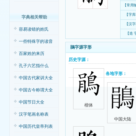
【常用
【字库
字典相关帮助
【汉字
容易读错的姓氏
【造 
一些特殊字的读音
鵑字源字形
百家姓的来历
历史字源：
孔子六艺指什么
各地字形：
中国古代家训大全
中国古今称谓大全
中国节日大全
楷体
汉字笔画名称表
中国大陆
中国历代皇帝列表