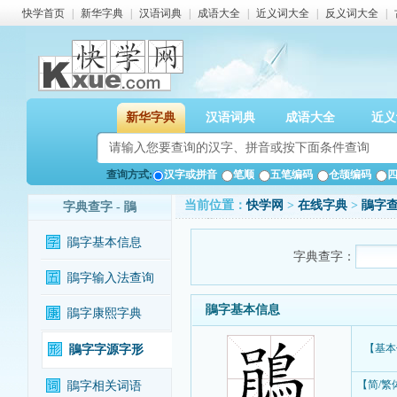
快学首页
|
新华字典
|
汉语词典
|
成语大全
|
近义词大全
|
反义词大全
|
新华字典
汉语词典
成语大全
近义
查询方式:
汉字或拼音
笔顺
五笔编码
仓颉编码
当前位置：
快学网
>
在线字典
>
鵑字
字典查字 - 鵑
鵑字基本信息
字典查字：
鵑字输入法查询
鵑字基本信息
鵑字康熙字典
【基本
鵑字字源字形
【简/繁
鵑字相关词语