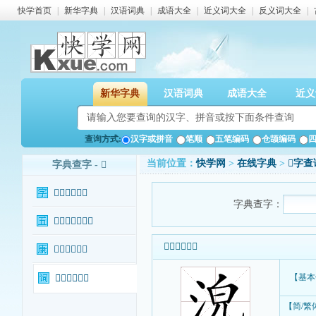
快学首页
|
新华字典
|
汉语词典
|
成语大全
|
近义词大全
|
反义词大全
|
新华字典
汉语词典
成语大全
近义
查询方式:
汉字或拼音
笔顺
五笔编码
仓颉编码
当前位置：
快学网
>
在线字典
>
𣴟字查
字典查字 - 𣴟
𣴟字基本信息
字典查字：
𣴟字输入法查询
𣴟字基本信息
𣴟字康熙字典
【基本
𣴟字相关词语
【简/繁