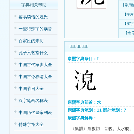
字典相关帮助
【常用
【字库
容易读错的姓氏
【汉字
一些特殊字的读音
【造 
百家姓的来历
𣴟字康熙字典查询
孔子六艺指什么
康熙字典条目：𣴟
中国古代家训大全
中国古今称谓大全
中国节日大全
汉字笔画名称表
康熙字典部首：水
康熙字典笔划：11 部外笔划：7
中国历代皇帝列表
康熙字典解释：
特殊字符大全
《集韻》眉教切，音貌。大水貌。