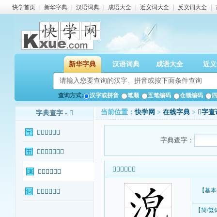
快学首页
|
新华字典
|
汉语词典
|
成语大全
|
近义词大全
|
反义词大全
|
新华字典
汉语词典
成语大全
近义
查询方式:
汉字或拼音
笔顺
五笔编码
仓颉编码
当前位置：
快学网
>
在线字典
>
𣴟字查
字典查字 - 𣴟
𣴟字基本信息
字典查字：
𣴟字输入法查询
𣴟字基本信息
𣴟字康熙字典
【基本
𣴟字相关词语
【简/繁