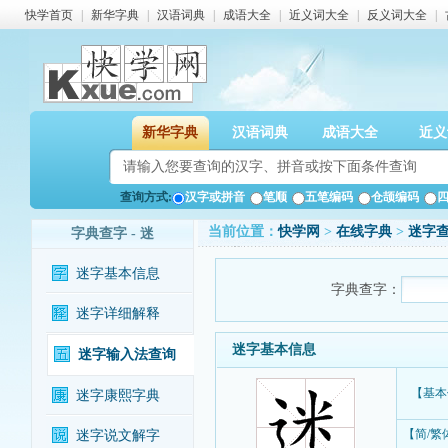
快学首页
|
新华字典
|
汉语词典
|
成语大全
|
近义词大全
|
反义词大全
|
新华字典
汉语词典
成语大全
近义
查询方式:
汉字或拼音
笔顺
五笔编码
仓颉编码
当前位置：
快学网
>
在线字典
>
迷字
字典查字 - 迷
迷字基本信息
字典查字：
迷字详细解释
迷字基本信息
迷字输入法查询
【基本
迷字康熙字典
【简/繁
迷字说文解字