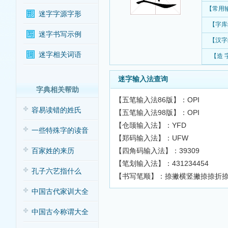
【常用
迷字字源字形
【字库
迷字书写示例
【汉字
迷字相关词语
【造 
迷字输入法查询
字典相关帮助
【五笔输入法86版】：OPI
容易读错的姓氏
【五笔输入法98版】：OPI
【仓颉输入法】：YFD
一些特殊字的读音
【郑码输入法】：UFW
【四角码输入法】：39309
百家姓的来历
【笔划输入法】：431234454
孔子六艺指什么
【书写笔顺】：捺撇横竖撇捺捺折
中国古代家训大全
中国古今称谓大全